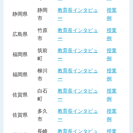
静岡
教育長インタビュ
授業
静岡県
市
ー
例
竹原
教育長インタビュ
授業
広島県
市
ー
例
筑前
教育長インタビュ
授業
福岡県
町
ー
例
柳川
教育長インタビュ
授業
福岡県
市
ー
例
白石
教育長インタビュ
授業
佐賀県
町
ー
例
多久
教育長インタビュ
授業
佐賀県
市
ー
例
長崎
教育長インタビュ
授業