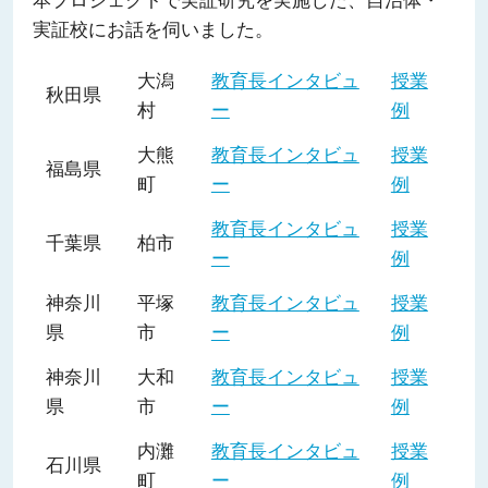
本プロジェクトで実証研究を実施した、自治体・
実証校にお話を伺いました。
大潟
教育長インタビュ
授業
秋田県
村
ー
例
大熊
教育長インタビュ
授業
福島県
町
ー
例
教育長インタビュ
授業
千葉県
柏市
ー
例
神奈川
平塚
教育長インタビュ
授業
県
市
ー
例
神奈川
大和
教育長インタビュ
授業
県
市
ー
例
内灘
教育長インタビュ
授業
石川県
町
ー
例