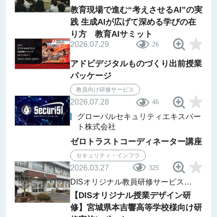
教育現場で進む“考えさせるAI”の実
践 生成AIが広げて深める学びの在
り方 教育AIサミット
2026.07.29
26
アドビデジタルものづくり出前授業
パッケージ
教員向け研修サービス
2026.07.28
46
グローバルセキュリティエキスパー
ト株式会社
ゼロトラストコーディネーター講座
セキュリティ・インフラ
2026.03.27
325
DISオリジナル教員研修サービス
レポート
【DISオリジナル授業デザイン研
修】宮城県本吉響高等学校様向け研