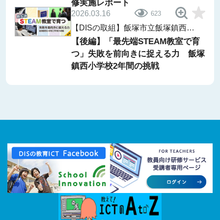
修実施レポート
2026.03.16
623
【DISの取組】飯塚市立飯塚鎮西小
学校「ii-Lab」
【後編】「最先端STEAM教室で育
つ」失敗を前向きに捉える力 飯塚
鎮西小学校2年間の挑戦