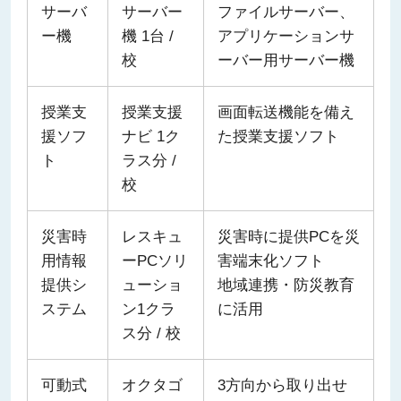
サーバ
サーバー
ファイルサーバー、
ー機
機 1台 /
アプリケーションサ
校
ーバー用サーバー機
授業支
授業支援
画面転送機能を備え
援ソフ
ナビ 1ク
た授業支援ソフト
ト
ラス分 /
校
災害時
レスキュ
災害時に提供PCを災
用情報
ーPCソリ
害端末化ソフト
提供シ
ューショ
地域連携・防災教育
ステム
ン1クラ
に活用
ス分 / 校
可動式
オクタゴ
3方向から取り出せ