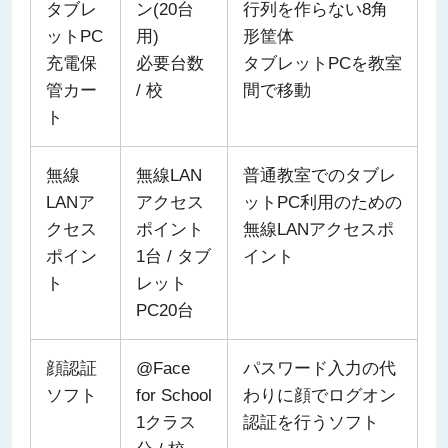
タブレ
ン(20台
行列を作らない8角
ットPC
用)
形筐体
充電保
必要台数
タブレットPCを教室
管カー
/ 校
間で移動
ト
無線
無線LAN
普通教室でのタブレ
LANア
アクセス
ットPC利用のための
クセス
ポイント
無線LANアクセスポ
ポイン
1台 / タブ
イント
ト
レット
PC20台
顔認証
@Face
パスワード入力の代
ソフト
for School
わりに顔でログオン
1クラス
認証を行うソフト