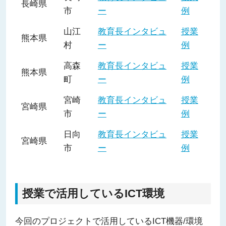
長崎県
市
ー
例
山江
教育長インタビュ
授業
熊本県
村
ー
例
高森
教育長インタビュ
授業
熊本県
町
ー
例
宮崎
教育長インタビュ
授業
宮崎県
市
ー
例
日向
教育長インタビュ
授業
宮崎県
市
ー
例
授業で活用しているICT環境
今回のプロジェクトで活用しているICT機器/環境