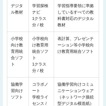
デジタ
学習探検
学習指導要領に準拠
ル教材
ナビ
しているすべての教
1クラス
科書対応のデジタル
分 / 校
教材
小学校
小学校向
表計算、プレゼンテ
向け教
け教育用
ーション等小学校向
育用統
統合ソフ
け教育用統合ソフト
合ソフ
ト
ト
1クラス
分 / 校
協働学
コラボノ
協働学習向けコミュ
習向け
ート
ニケーションウェア
ソフト
学校ライ
（ネットワーク接続
センス /
型デジタル模造紙）