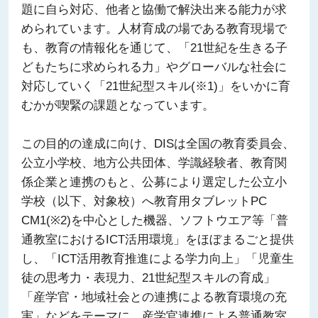
題に自ら対応、他者と協働で解決出来る能力が求
められています。人材育成の場である教育現場で
も、教育の情報化を通じて、「21世紀を生きる子
どもたちに求められる力」やグローバルな社会に
対応していく「21世紀型スキル(※1)」をいかに育
むかが喫緊の課題となっています。
この目的の達成に向け、DISは全国の教育委員会、
公立小学校、地方公共団体、学識経験者、教育関
係企業と連携のもと、公募により選定した公立小
学校（以下、対象校）へ教育用タブレットPC
CM1(※2)を中心とした機器、ソフトウエア等「普
通教室におけるICT活用環境」をほぼまるごと提供
し、「ICT活用教育推進による学力向上」「児童生
徒の思考力・表現力、21世紀型スキルの育成」
「産学官・地域社会との連携による教育環境の充
実」などをテーマに、産学官連携による普通教室