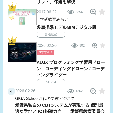
リット、課題を解説
2017.06.22
8854
学研教育みらい
多層指導モデルMIMデジタル版
普通教室
2026.02.20
902
おすすめ！
ALUX プログラミング学習用ドロー
ン コーディングドローン / コーデ
ィングライダー
STEAM
2026.02.26
1362
GIGA School時代の文教ビジネス
愛媛県独自の CBTシステムが実現する 個別最
適な学びと ICT指導力向上 愛媛県教育委員会