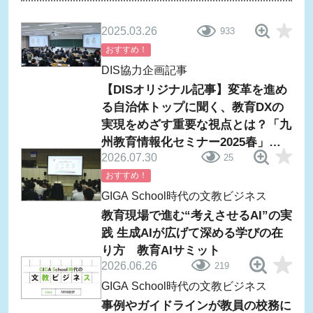
2025.03.26
933
おすすめ！
DIS協力企画記事
【DISオリジナル記事】変革を進め
る自治体トップに聞く、教育DXの
実現をめざす重要な視点とは？「九
州教育情報化セミナー2025春」鼎
2026.07.30
25
談レポート
おすすめ！
GIGA School時代の文教ビジネス
教育現場で進む“考えさせるAI”の実
践 生成AIが広げて深める学びの在
り方 教育AIサミット
2026.06.26
219
GIGA School時代の文教ビジネス
事例やガイドラインが教員の校務に