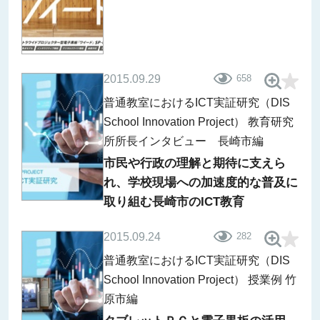
2015.09.29
658
普通教室におけるICT実証研究（DIS
School Innovation Project）
教育研究
所所長インタビュー 長崎市編
市民や行政の理解と期待に支えら
れ、学校現場への加速度的な普及に
取り組む長崎市のICT教育
2015.09.24
282
普通教室におけるICT実証研究（DIS
School Innovation Project）
授業例 竹
原市編