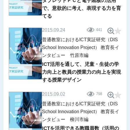
タブレットＰＣと電子黒板の活用
で、意欲的に考え、表現する力を育
てる
2015.09.24
441
普通教室におけるICT実証研究（DIS
School Innovation Project）
教育長イ
ンタビュー 竹原市編
ICT活用を通して、児童・生徒の学
力向上と教員の授業力の向上を実現
する授業デザイン
2015.09.02
798
普通教室におけるICT実証研究（DIS
School Innovation Project）
教育長イ
ンタビュー 柳川市編
ICTを活用できる教職員数（活用の