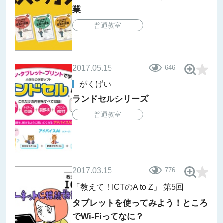
業
普通教室
2017.05.15
646
がくげい
ランドセルシリーズ
普通教室
2017.03.15
776
「教えて！ICTのA to Z」
第5回
タブレットを使ってみよう！ところ
でWi-Fiってなに？