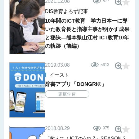
2021.12.08
877
DIS教育よろず記事
10年間のICT教育 学力日本一に導
いた教育長と指導主事が明かす成果
と秘訣―熊本県山江村 ICT教育10年
の軌跡（前編）
2019.03.08
5613
イースト
辞書アプリ「DONGRI®」
家庭学習
2018.08.29
975
「教えて！ICTのA to Z」SEASON.2