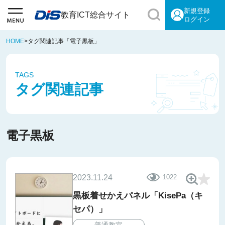
新規登録
教育ICT総合サイト
ログイン
HOME
>
タグ関連記事「電子黒板」
TAGS
タグ関連記事
電子黒板
2023.11.24
1022
黒板着せかえパネル「KisePa（キ
セパ）」
普通教室