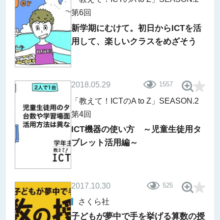
第6回
新学期にむけて。初日からICTを活
用して、楽しいクラスをめざそう
2018.05.29
1557
「教えて！ICTのA to Z」SEASON.2
第4回
ICT機器の使い方 ～児童生徒用タ
ブレット活用編～
2017.10.30
525
さくら社
子どもが夢中で手を挙げる算数の授