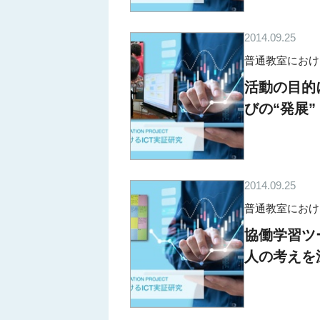
2014.09.25
普通教室におけるICT
活動の目的
びの“発展”
2014.09.25
普通教室におけるICT
協働学習ツ
人の考えを