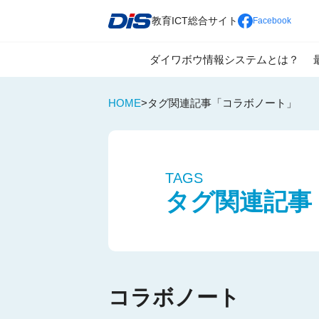
教育ICT総合サイト
Facebook
ダイワボウ情報システムとは？
教育の情報化推進の為に
全国展開による強固なパートナー
一人一台端末の利活用を見据えた
HOME
>
タグ関連記事「コラボノート」
TAGS
タグ関連記事
コラボノート