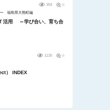
359
ー 福島県大熊町編
ＣＴ活用 ～学び合い、育ち合
1135
ct） INDEX