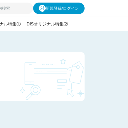
新規登録
/
ログイン
ジナル特集①
DISオリジナル特集②