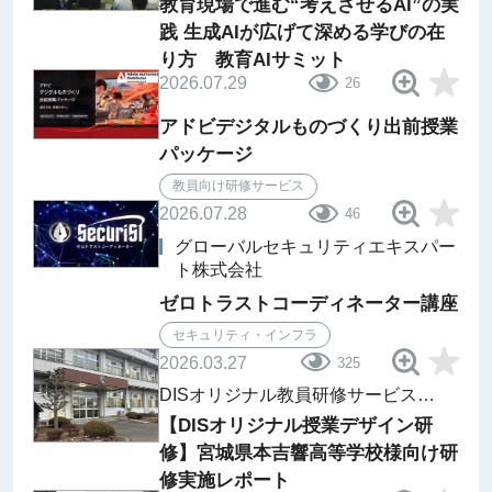
教育現場で進む“考えさせるAI”の実
践 生成AIが広げて深める学びの在
り方 教育AIサミット
2026.07.29
26
アドビデジタルものづくり出前授業
パッケージ
教員向け研修サービス
2026.07.28
46
グローバルセキュリティエキスパー
ト株式会社
ゼロトラストコーディネーター講座
セキュリティ・インフラ
2026.03.27
325
DISオリジナル教員研修サービス
レポート
【DISオリジナル授業デザイン研
修】宮城県本吉響高等学校様向け研
修実施レポート