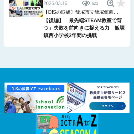
2026.03.16
623
【DISの取組】飯塚市立飯塚鎮西小
学校「ii-Lab」
【後編】「最先端STEAM教室で育
つ」失敗を前向きに捉える力 飯塚
鎮西小学校2年間の挑戦