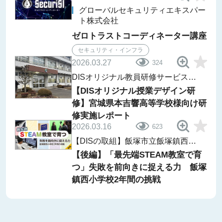
グローバルセキュリティエキスパー
ト株式会社
ゼロトラストコーディネーター講座
セキュリティ・インフラ
2026.03.27
324
DISオリジナル教員研修サービス
レポート
【DISオリジナル授業デザイン研
修】宮城県本吉響高等学校様向け研
修実施レポート
2026.03.16
623
【DISの取組】飯塚市立飯塚鎮西小
学校「ii-Lab」
【後編】「最先端STEAM教室で育
つ」失敗を前向きに捉える力 飯塚
鎮西小学校2年間の挑戦