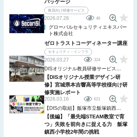
パッケージ
教員向け研修サービス
2026.07.28
46
グローバルセキュリティエキスパー
ト株式会社
ゼロトラストコーディネーター講座
セキュリティ・インフラ
2026.03.27
324
DISオリジナル教員研修サービス
レポート
【DISオリジナル授業デザイン研
修】宮城県本吉響高等学校様向け研
修実施レポート
2026.03.16
621
【DISの取組】飯塚市立飯塚鎮西小
学校「ii-Lab」
【後編】「最先端STEAM教室で育
つ」失敗を前向きに捉える力 飯塚
鎮西小学校2年間の挑戦