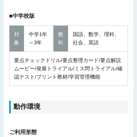
■中学校版
対
中学1年
教
国語、数学、理科、
象
～3年
科
社会、英語
要点チェックドリル/要点整理カード/要点解説
ムービー/発展トライアル/ミス問トライアル/確
認テスト/プリント教材/学習管理機能
動作環境
ご利用形態