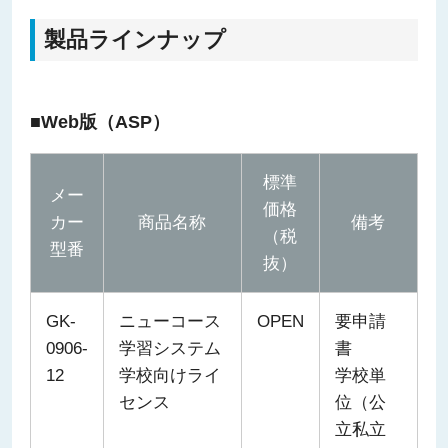
製品ラインナップ
■Web版（ASP）
標準
メー
価格
カー
商品名称
備考
（税
型番
抜）
GK-
ニューコース
OPEN
要申請
0906-
学習システム
書
12
学校向けライ
学校単
センス
位（公
立私立