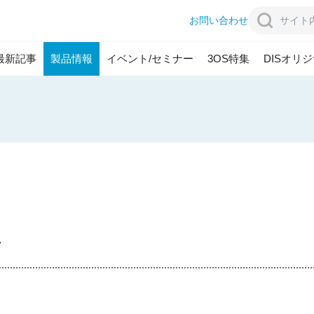
お問い合わせ
最新記事
製品情報
イベント/セミナー
3OS特集
DISオリ
シップ
教育現場への取組
ム