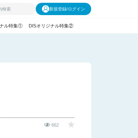
新規登録
/
ログイン
ジナル特集①
DISオリジナル特集②
662