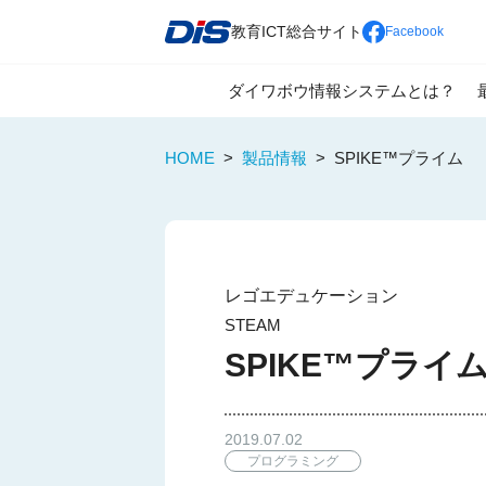
教育ICT総合サイト
Facebook
ダイワボウ情報システムとは？
教育の情報化推進の為に
全国展開による強固なパートナー
一人一台端末の利活用を見据えた
HOME
>
製品情報
>
SPIKE™プライム
レゴエデュケーション
STEAM
SPIKE™プライ
2019.07.02
プログラミング