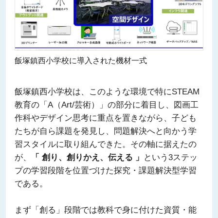
飯塚鎮西小学校に導入された機材一式
飯塚鎮西小学校は、このような環境で特にSTEAM
教育の「A（Art/芸術）」の部分に着目し、図画工
作科やデザイン思考に重点を置きながら、子ども
たちが自ら課題を発見し、問題解決へと向かう学
習スタイルに取り組んできた。その軸に据えたの
が、
「 創り、創りかえ、伝える 」
という3ステッ
プの学習段階を位置づけた探究・課題解決型学習
である。
まず「創る」段階では教科で身に付けた資質・能