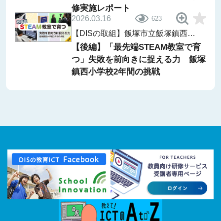
修実施レポート
2026.03.16
623
【DISの取組】飯塚市立飯塚鎮西小
学校「ii-Lab」
【後編】「最先端STEAM教室で育
つ」失敗を前向きに捉える力 飯塚
鎮西小学校2年間の挑戦