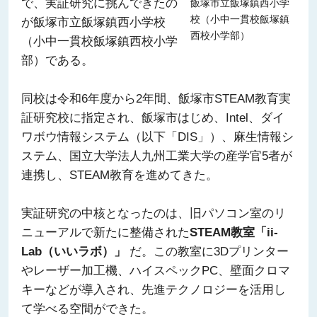
で、実証研究に挑んできたの
飯塚市立飯塚鎮西小学
校（小中一貫校飯塚鎮
が飯塚市立飯塚鎮西小学校
西校小学部）
（小中一貫校飯塚鎮西校小学
部）である。
同校は令和6年度から2年間、飯塚市STEAM教育実
証研究校に指定され、飯塚市はじめ、Intel、ダイ
ワボウ情報システム（以下「DIS」）、麻生情報シ
ステム、国立大学法人九州工業大学の産学官5者が
連携し、STEAM教育を進めてきた。
実証研究の中核となったのは、旧パソコン室のリ
ニューアルで新たに整備された
STEAM教室「ii-
Lab（いいラボ）」
だ。この教室に3Dプリンター
やレーザー加工機、ハイスペックPC、壁面クロマ
キーなどが導入され、先進テクノロジーを活用し
て学べる空間ができた。