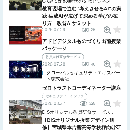
GIGA School時代の文教ビジネス
教育現場で進む“考えさせるAI”の実
践 生成AIが広げて深める学びの在
り方 教育AIサミット
2026.07.29
26
アドビデジタルものづくり出前授業
パッケージ
教員向け研修サービス
2026.07.28
46
グローバルセキュリティエキスパー
ト株式会社
ゼロトラストコーディネーター講座
セキュリティ・インフラ
2026.03.27
325
DISオリジナル教員研修サービス
レポート
【DISオリジナル授業デザイン研
修】宮城県本吉響高等学校様向け研