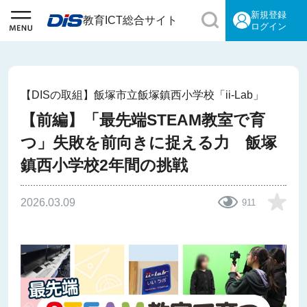
新規登録
教育ICT総合サイト
ログイン
【DISの取組】飯塚市立飯塚鎮西小学校「ii-Lab」
【前編】「最先端STEAM教室で育
つ」失敗を前向きに捉える力 飯塚
鎮西小学校2年間の挑戦
2026.03.09
911