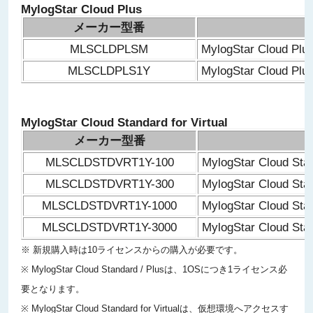
MylogStar Cloud Plus
メーカー型番
MLSCLDPLSM
MylogStar Cloud 
MLSCLDPLS1Y
MylogStar Cloud P
MylogStar Cloud Standard for Virtual
メーカー型番
MLSCLDSTDVRT1Y-100
MylogStar Cloud St
MLSCLDSTDVRT1Y-300
MylogStar Cloud St
MLSCLDSTDVRT1Y-1000
MylogStar Cloud St
MLSCLDSTDVRT1Y-3000
MylogStar Cloud St
※ 新規購入時は10ライセンスからの購入が必要です。
※ MylogStar Cloud Standard / Plusは、1OSにつき1ライセンス必
要となります。
※ MylogStar Cloud Standard for Virtualは、仮想環境へアクセスす