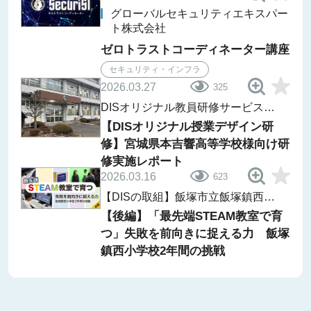
グローバルセキュリティエキスパー
ト株式会社
ゼロトラストコーディネーター講座
セキュリティ・インフラ
2026.03.27
325
DISオリジナル教員研修サービス
レポート
【DISオリジナル授業デザイン研
修】宮城県本吉響高等学校様向け研
修実施レポート
2026.03.16
623
【DISの取組】飯塚市立飯塚鎮西小
学校「ii-Lab」
【後編】「最先端STEAM教室で育
つ」失敗を前向きに捉える力 飯塚
鎮西小学校2年間の挑戦