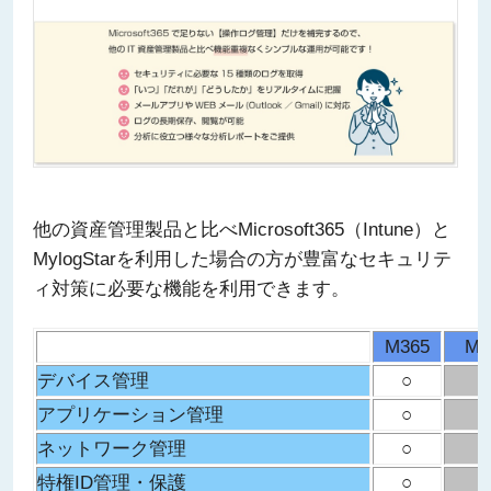
他の資産管理製品と比べMicrosoft365（Intune）と
MylogStarを利用した場合の方が豊富なセキュリテ
ィ対策に必要な機能を利用できます。
M365
My
デバイス管理
○
アプリケーション管理
○
ネットワーク管理
○
特権ID管理・保護
○