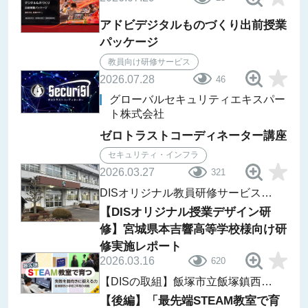
アドビデジタルものづくり出前授業
パッケージ
教員向け研修サービス
2026.07.28
46
グローバルセキュリティエキスパー
ト株式会社
ゼロトラストコーディネーター講座
セキュリティ・インフラ
2026.03.27
321
DISオリジナル教員研修サービス
レポート
【DISオリジナル授業デザイン研
修】宮城県本吉響高等学校様向け研
修実施レポート
2026.03.16
620
【DISの取組】飯塚市立飯塚鎮西小
学校「ii-Lab」
【後編】「最先端STEAM教室で育