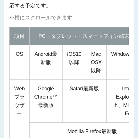
応する予定です。
※横にスクロールできます
項目
PC・タブレット・スマートフォン端末の
OS
Android最
iOS10
Mac
Windows®8
新版
以降
OSX
以降
Web
Google
Safari最新版
Interne
ブラ
Chrome™
Explorer
ウザ
最新版
上、Micros
ー
Edge
Mozilla Firefox最新版