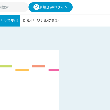
新規登録
/
ログイン
ジナル特集①
DISオリジナル特集②