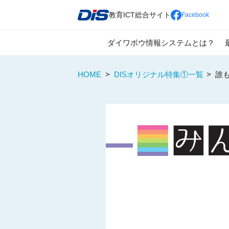
教育ICT総合サイト
Facebook
ダイワボウ情報システムとは？
教育の情報化推進の為に
全国展開による強固なパートナー
一人一台端末の利活用を見据えた
HOME
>
DISオリジナル特集①一覧
>
誰