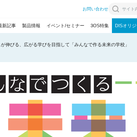
お問い合わせ
最新記事
製品情報
イベント/セミナー
3OS特集
DISオリ
シップ
教育現場への取組
もが伸びる、広がる学びを目指して「みんなで作る未来の学校」