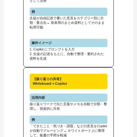
として活用
例
生徒が自由記述で書いた意見をカテゴリー別に分
類・要点化→ 発表用のまとめ資料としてそのまま
転用可能
操作イメージ
1. Copilot にプロンプトを入力
2. 生徒の記述をもとに、自動で整理・要約された
資料を生成
【振り返りの共有】
Whiteboard × Copilot
活用内容
振り返りワークで出た言葉やメモを自動で分類・整
理し、視覚的に共有
例
「できたこと・気づき・課題」などの意見をCopilot
が自動でグルーピング→ ホワイトボード上に整理
して、板書の手間を軽減