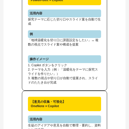
活用内容
探究テーマに応じた切り口やスライド案を自動で生
成
例
「地球温暖化を切り口に課題設定をしたい」→ 複
数の視点でスライド案や構成を提案
操作イメージ
1. Copilot ボタンをクリック
2. テーマを入力（例：「温暖化をテーマに探究ス
ライドを作りたい」）
3. 複数の視点や切り口が自動で提案され、スライ
ドのたたき台が完成
【意見の収集・可視化】
OneNote × Copilot
活用内容
生徒のアイデアや意見を自動で整理・要約し、資料