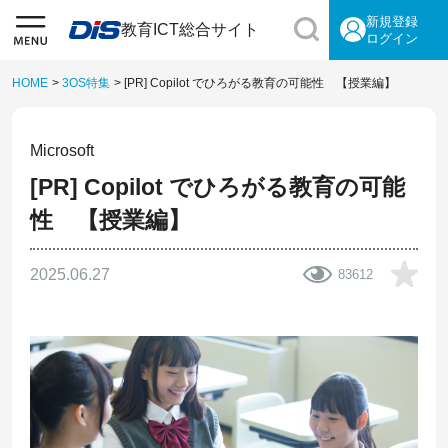
新規登録
教育ICT総合サイト
ログイン
HOME
>
3OS特集
>
[PR] Copilot でひろがる教育の可能性 【授業編】
Microsoft
[PR] Copilot でひろがる教育の可能
性 【授業編】
2025.06.27
83612