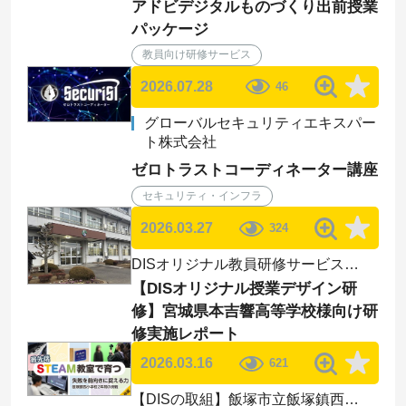
アドビデジタルものづくり出前授業
パッケージ
教員向け研修サービス
2026.07.28
46
グローバルセキュリティエキスパー
ト株式会社
ゼロトラストコーディネーター講座
セキュリティ・インフラ
2026.03.27
324
DISオリジナル教員研修サービス
レポート
【DISオリジナル授業デザイン研
修】宮城県本吉響高等学校様向け研
修実施レポート
2026.03.16
621
【DISの取組】飯塚市立飯塚鎮西小