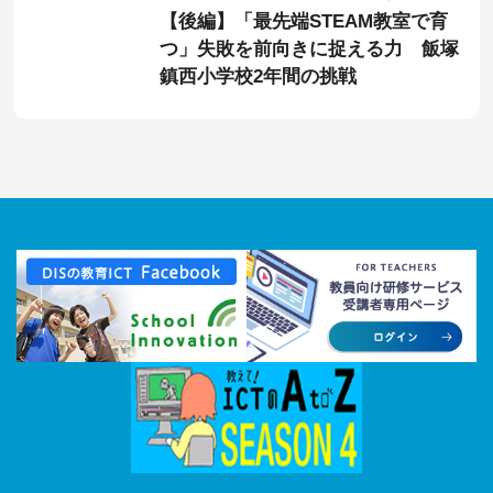
学校「ii-Lab」
【後編】「最先端STEAM教室で育
つ」失敗を前向きに捉える力 飯塚
鎮西小学校2年間の挑戦