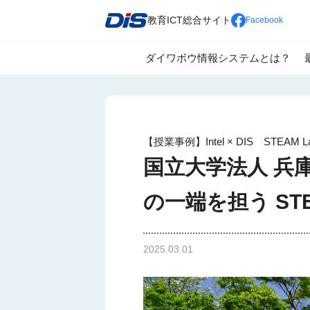
教育ICT総合サイト
Facebook
ダイワボウ情報システムとは？
教育の情報化推進の為に
全国展開による強固なパートナー
一人一台端末の利活用を見据えた
【授業事例】Intel × DIS STEAM
国立大学法人 兵
の一端を担う STE
2025.03.01