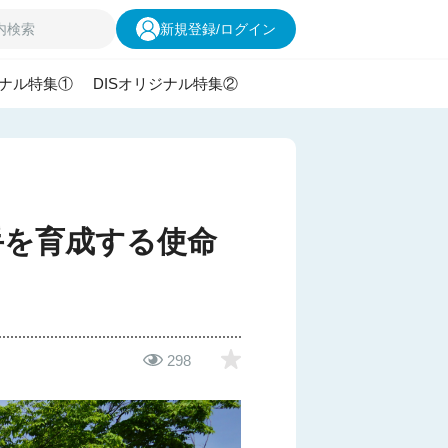
新規登録
/
ログイン
ジナル特集①
DISオリジナル特集②
手を育成する使命
298