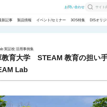
お問い合わせ
最新記事
製品情報
イベント/セミナー
3OS特集
DISオリ
シップ
教育現場への取組
 Lab 実証校 活用事例集
庫教育大学 STEAM 教育の担い
AM Lab