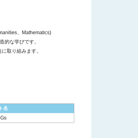
ties、Mathematics)
造的な学びです。
造に取り組みます。
ト名
Gs