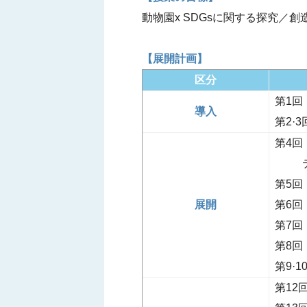
動物園x SDGsに関する探究／創
【展開計画】
区分
第1回
導入
第2·
第4回
テー
第5回
展開
第6回
第7回
第8回
第9·1
第12